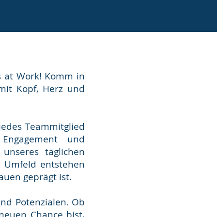
ds at Work! Komm in
mit Kopf, Herz und
jedes Teammitglied
t, Engagement und
 unseres täglichen
m Umfeld entstehen
auen geprägt ist.
und Potenzialen. Ob
 neuen Chance bist,