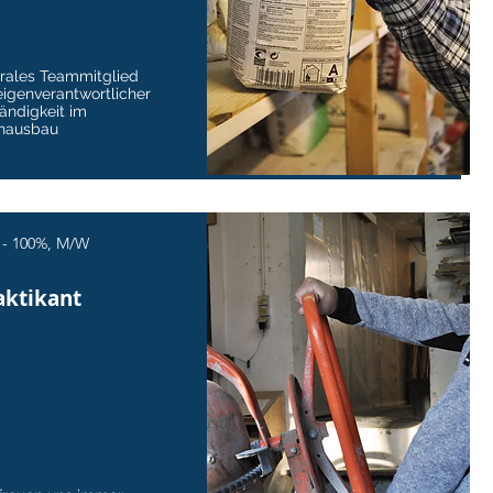
rales Teammitglied
eigenverantwortlicher
ändigkeit im
enausbau
 - 100%, M/W
aktikant