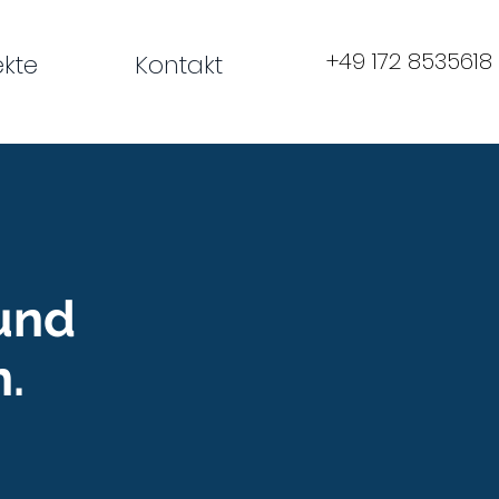
+49 172 8535618
ekte
Kontakt
und
.