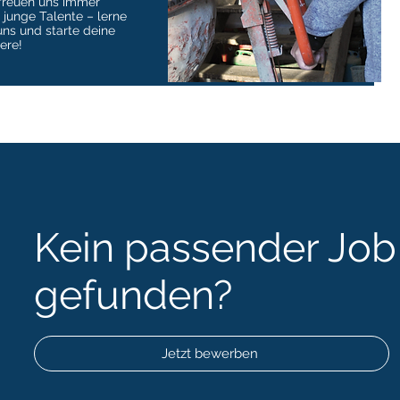
freuen uns immer
 junge Talente – lerne
uns und starte deine
iere!
Kein passender Job
gefunden?
Jetzt bewerben