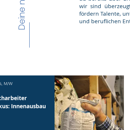
wir sind überzeug
fördern Talente, un
und beruflichen Ent
%, M/W
charbeiter
kus: Innenausbau