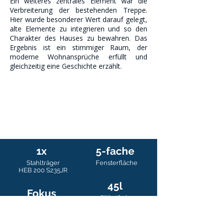
Ein weiteres zentrales Element war die
Verbreiterung der bestehenden Treppe.
Hier wurde besonderer Wert darauf gelegt,
alte Elemente zu integrieren und so den
Charakter des Hauses zu bewahren. Das
Ergebnis ist ein stimmiger Raum, der
moderne Wohnansprüche erfüllt und
gleichzeitig eine Geschichte erzählt.
1x
5-fache
Stahlträger
Fensterfläche
HEB 200 S235JR
45l
Fokus
Silikatfarbe
Raumöffnung und
Weitblick