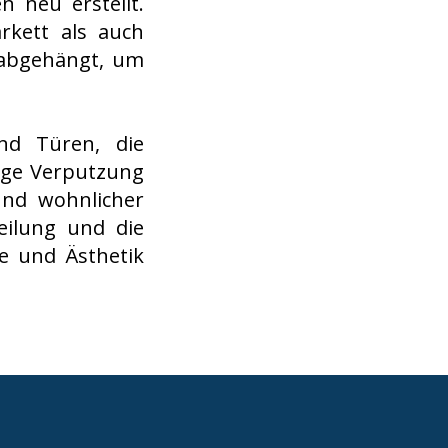
 neu erstellt.
rkett als auch
 abgehängt, um
d Türen, die
ige Verputzung
und wohnlicher
eilung und die
e und Ästhetik