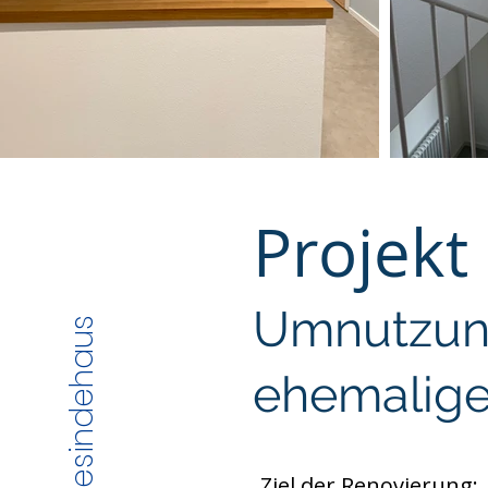
Projek
Umnutzun
ehemalige
​​Ziel der Renovierung: